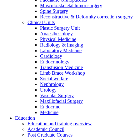
Musculo-skeletal tumor surgery
Spine Surgery
Reconstructive & Deformity correction surgery
Clinical Units
Plastic Surgery Unit
Anaesthesiology
Physical Medicine
Radiology & Imaging
Laboratory Medicine
Cardiology
Endocrinology
Transfusion Medicine
Limb Brace Workshop
Social welfare
Nephrology
Urology
Vascular Surgery
Maxillofacial Surgery
Endocrine
Medicine
Education
Education and training overview
Academic Council
Post Graduate Courses