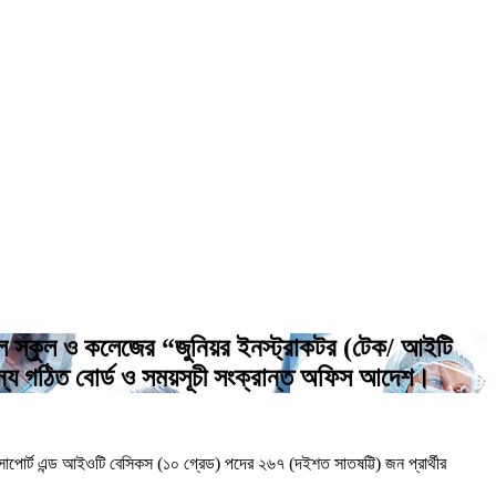
যাল স্কুল ও কলেজের “জুনিয়র ইনস্ট্রাকটর (টেক/ আইটি
ের জন্য গঠিত বোর্ড ও সময়সূচী সংক্রান্ত অফিস আদেশ।
 সাপোর্ট এন্ড আইওটি বেসিকস (১০ গ্রেড) পদের ২৬৭ (দইশত সাতষট্টি) জন প্রার্থীর