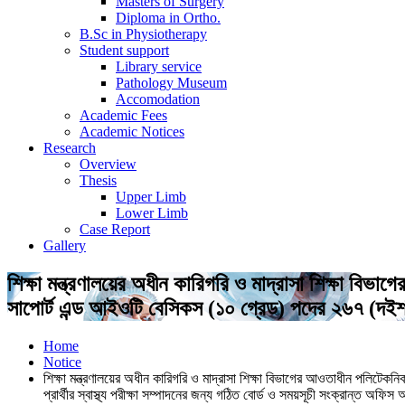
Masters of Surgery
Diploma in Ortho.
B.Sc in Physiotherapy
Student support
Library service
Pathology Museum
Accomodation
Academic Fees
Academic Notices
Research
Overview
Thesis
Upper Limb
Lower Limb
Case Report
Gallery
শিক্ষা মন্ত্রণালয়ের অধীন কারিগরি ও মাদ্রাসা শিক্ষা ব
সাপোর্ট এন্ড আইওটি বেসিকস (১০ গ্রেড) পদের ২৬৭ (দইশত সা
Home
Notice
শিক্ষা মন্ত্রণালয়ের অধীন কারিগরি ও মাদ্রাসা শিক্ষা বিভাগের আওতাধীন পলিটেক
প্রার্থীর স্বাস্থ্য পরীক্ষা সম্পাদনের জন্য গঠিত বোর্ড ও সময়সূচী সংক্রান্ত অফি