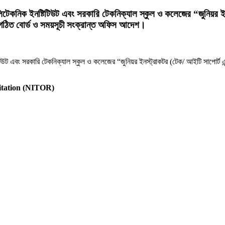
ন পলিটেকনিক ইনষ্টিটিউট এবং সরকারি টেকনিক্যাল স্কুল ও কলেজের “জুনিয়র
 জন্য গঠিত বোর্ড ও সময়সূচী সংক্রান্ত অফিস আদেশ।
টিউট এবং সরকারি টেকনিক্যাল স্কুল ও কলেজের “জুনিয়র ইনস্ট্রাকটর (টেক/ আইটি সাপোর্ট এন্
litation (NITOR)