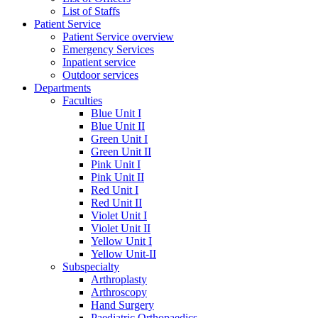
List of Staffs
Patient Service
Patient Service overview
Emergency Services
Inpatient service
Outdoor services
Departments
Faculties
Blue Unit I
Blue Unit II
Green Unit I
Green Unit II
Pink Unit I
Pink Unit II
Red Unit I
Red Unit II
Violet Unit I
Violet Unit II
Yellow Unit I
Yellow Unit-II
Subspecialty
Arthroplasty
Arthroscopy
Hand Surgery
Paediatric Orthopaedics