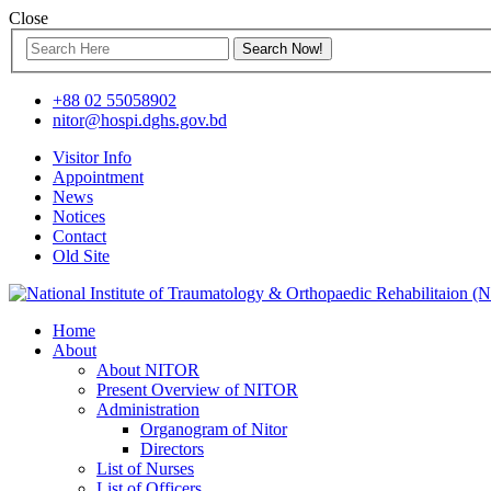
Close
+88 02 55058902
nitor@hospi.dghs.gov.bd
Visitor Info
Appointment
News
Notices
Contact
Old Site
Home
About
About NITOR
Present Overview of NITOR
Administration
Organogram of Nitor
Directors
List of Nurses
List of Officers