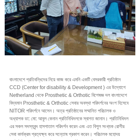
বাংলাদেশে প্রতিবন্ধিদের নিয়ে কাজ করে এমনি একটি বেসরকারী প্রতিষ্ঠান
CCD (Center for disability & Development ) এর উদ্যোগে
Netherland থেকে Prosthetic & Orthotic বিশেষজ্ঞ দল বাংলাদেশে
বিদ্যমান Prosthetic & Orthotic সেবার অবস্থা পরিদর্শনের অংশ হিসেবে
NITOR পরিদর্শনে আসেন। অত্র প্রতিষ্ঠানের সম্মানিত পরিচালক ও
অধ্যাপক ডা: মো: আবুল কেনান প্রতিনিধিদলকে স্বাগত জানান। প্রতিনিধিদল
এর সকল সদস্যবৃন্দ হাসপাতাল পরিদর্শন করেন এবং এত বিপুল সংখ্যক রোগীর
সেবা কার্যক্রম প্রত্যক্ষ্য করে সন্তোষ প্রকাশ করেন। পরিচালক মহোদয়