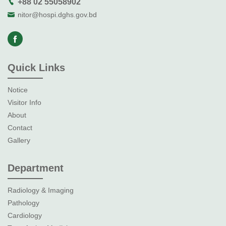
+88 02 55058902
nitor@hospi.dghs.gov.bd
Quick Links
Notice
Visitor Info
About
Contact
Gallery
Department
Radiology & Imaging
Pathology
Cardiology