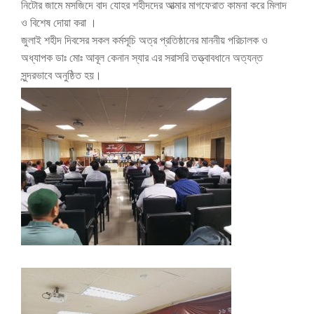
নিটোর জামে মসজিদে বাদ যোহর শহীদদের আত্মার মাগফেরাত কামনা করে মিলাদ
ও বিশেষ দোয়া করা ।
জুলাই শহীদ দিবসের সকল কর্মসূচি অত্র প্রতিষ্ঠানের মাননীয় পরিচালক ও
অধ্যাপক ডাঃ মোঃ আবূল কেনান স্যার এর সরাসরি তত্ত্বাবধানে অত্যন্ত
সুন্দরভাবে অনুষ্ঠিত হয়।