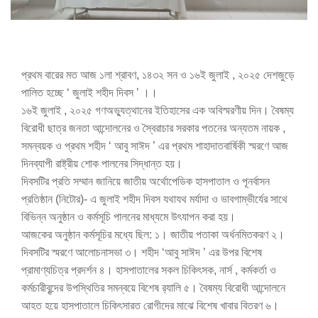
প্রথম বারের মত আজ ১লা শ্রাবণ, ১৪৩২ সন ও ১৬ই জুলাই , ২০২৫ দেশজুড়ে
পালিত হচ্ছে ‘ জুলাই শহীদ দিবস ’ ।।
১৬ই জুলাই , ২০২৫ গণঅভ্যুত্থানের ইতিহাসের এক অবিস্মরণীয় দিন। বৈষম্য
বিরোধী ছাত্র জনতা আন্দোলনের ও স্বৈরাচার সরকার পতনের অন্যতম নায়ক ,
সমন্বয়ক ও প্রথম শহীদ ‘ আবু সাঈদ ’ এর প্রথম শাহাদাতবার্ষিকী স্মরণে আজ
দিনব্যাপী রাষ্ট্রীয় শোক পালনের সিদ্ধান্ত হয়।
দিবসটির প্রতি সম্মান জানিয়ে জাতীয় অর্থোপেডিক হাসপাতাল ও পূনর্বাসন
প্রতিষ্ঠান (নিটোর)- এ জুলাই শহীদ দিবস যথাযথ মর্যাদা ও ভাবগাম্ভীর্যের সাথে
বিভিন্ন অনুষ্ঠান ও কর্মসূচি পালনের মাধ্যমে উৎযাপন করা হয়।
আজকের অনুষ্ঠান কর্মসূচির মধ্যে ছিল: ১। জাতীয় পতাকা অর্ধনমিতকরণ ২।
দিবসটির স্মরণে আলোচনাসভা ৩। শহীদ ‘আবু সাঈদ ’ এর উপর বিশেষ
প্রামাণ্যচিত্র প্রদর্শন ৪। হাসপাতালের সকল চিকিৎসক, নার্স , কর্মকর্তা ও
কর্মচারীবৃন্দের উপস্থিতির সমন্বয়ে বিশেষ র
্যালি ৫। বৈষম্য বিরোধী আন্দোলনে
আহত হয়ে হাসপাতালে চিকিৎসারত রোগীদের মাঝে বিশেষ খাবার বিতরণ ৬।