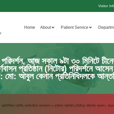
Visitor Inf
Home
About
Patient Service
Departm
র পরিদর্শন, আজ সকাল ৯টা ৩০ মিনিটে চীন
ণবাসন প্রতিষ্ঠান (নিটোর) পরিদর্শনে আসেন।
: মো: আবুল কেনান প্রতিনিধিদলকে আন্ত
প্রতিনিধিদল জাতীয় অর্থোপেডিক হাসপাতাল ও পূর্ণবাসন প্রতিষ্ঠান (নিটোর) পরিদর্শনে আসেন। অত্র