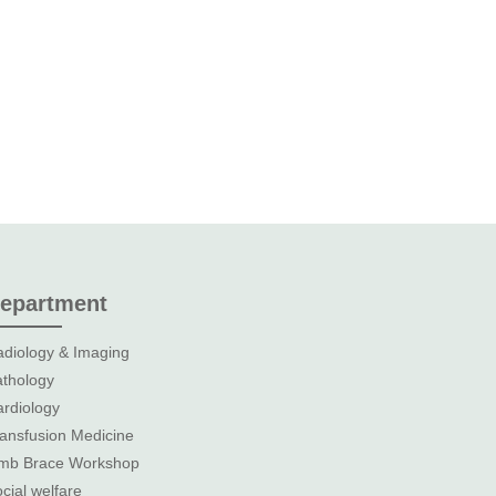
epartment
diology & Imaging
thology
rdiology
ansfusion Medicine
imb Brace Workshop
cial welfare