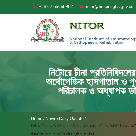
+88 02 55058902
nitor@hospi.dghs.gov.bd
নিটোরে চীনা প্রতিনিধিদলে
অর্থোপেডিক হাসপাতাল ও পূর্
পরিচালক ও অধ্যাপক ডা
Home
News
Daily Update
নিটোরে চীনা প্রতিনিধিদলের পরিদর্শন, আজ সকাল ৯টা ৩০ মিনিটে চীনের একটি 
প্রতিনিধিদলকে আন্তরিকভাবে স্বাগত জানান।