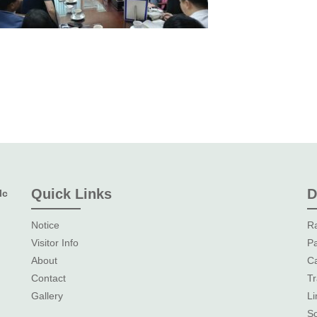
Quick Links
D
lc
Notice
Ra
Visitor Info
Pa
About
Ca
Contact
Tr
Gallery
L
So