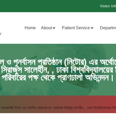
Visitor Inf
Home
About
Patient Service
Departm
ল ও পুনর্বাসন প্রতিষ্ঠান (নিটোর) এর অ
 সিরাজুস সালেহীন, , ঢাকা বিশ্ববিদ্যালয়ে
পরিবারের পক্ষ থেকে প্রাণঢালা অভিনন্দন।
ক অনকোলজি বিভাগ এর সম্মানিত অধ্যাপক ডা: মোহাম্মদ সিরাজুস সালেহীন, , ঢাকা বিশ্ববিদ্যালয়ের সি