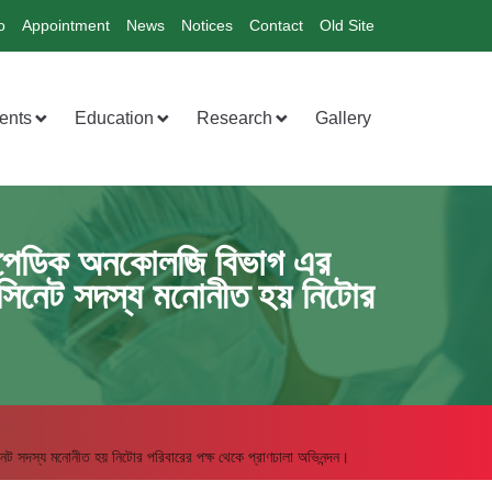
o
Appointment
News
Notices
Contact
Old Site
ents
Education
Research
Gallery
র্থোপেডিক অনকোলজি বিভাগ এর
র সিনেট সদস্য মনোনীত হয় নিটোর
নেট সদস্য মনোনীত হয় নিটোর পরিবারের পক্ষ থেকে প্রাণঢালা অভিনন্দন।