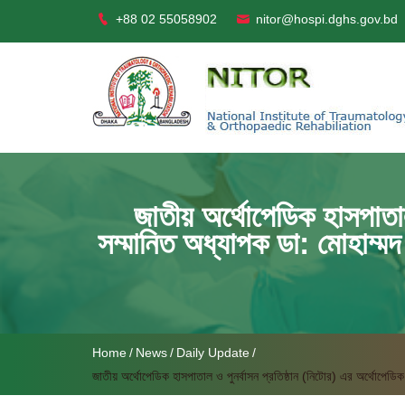
+88 02 55058902
nitor@hospi.dghs.gov.bd
জাতীয় অর্থোপেডিক হাসপাতা
সম্মানিত অধ্যাপক ডা: মোহাম্মদ
Home
News
Daily Update
জাতীয় অর্থোপেডিক হাসপাতাল ও পুনর্বাসন প্রতিষ্ঠান (নিটোর) এর অর্থোপেডি