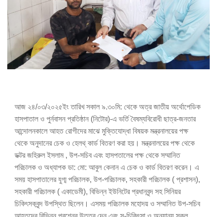
আজ ২৪/০৩/২০২৫ইং তারিখ সকাল ৯.৩০মি: থেকে অত্র জাতীয় অর্থোপেডিক
হাসপাতাল ও পুর্নবাসন প্রতিষ্ঠান (নিটোর)-এ ভর্তি বৈষম্যবিরোধী ছাত্র-জনতার
আন্দোলনকালে আহত রোগীদের মাঝে মুক্তিযোদ্ধা বিষয়ক মন্ত্রনালয়ের পক্ষ
থেকে অনুদানের চেক ও হেলথ্ কার্ড বিতরণ করা হয়। মন্ত্রনালয়ের পক্ষ থেকে
ডক্টর জহিরুল ইসলাম , উপ-সচিব এবং হাসপতালের পক্ষ থেকে সম্মানিত
পরিচালক ও অধ্যাপক ডা: মো: আবুল কেনান এ চেক ও কার্ড বিতরণ করেন। এ
সময় হাসপাতালের যুগ্ম পরিচালক, উপ-পরিচালক, সহকারী পরিচালক ( প্রশাসন),
সহকারী পরিচালক ( একাডেমী), বিভিন্ন ইউনিটের প্রধানবৃন্দ সহ সিনিয়র
চিকিৎসকবৃন্দ উপস্থিত ছিলেন। এসময় পরিচালক মহোদয় ও সম্মানিত উপ-সচিব
আহতদের বিভিন্ন প্রশ্নের উত্তর দেন এবং সু-চিকিৎসা ও অন্যান্য সকল