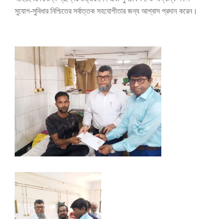
সুযোগ-সুবিধার নিশ্চিতের সর্বাত্তক সহযোগীতার জন্য আশ্বাস প্রদান করেন।